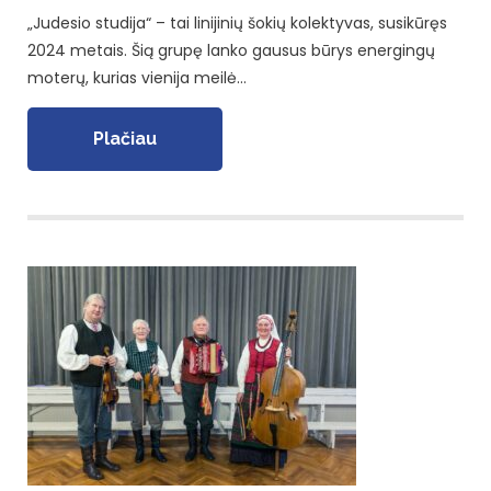
„Judesio studija“ – tai linijinių šokių kolektyvas, susikūręs
2024 metais. Šią grupę lanko gausus būrys energingų
moterų, kurias vienija meilė…
Plačiau