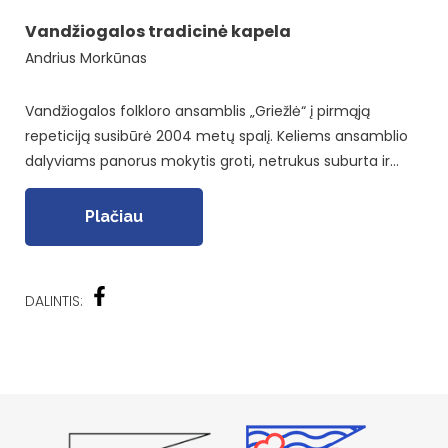
Vandžiogalos tradicinė kapela
Andrius Morkūnas
Vandžiogalos folkloro ansamblis „Griežlė“ į pirmąją
repeticiją susibūrė 2004 metų spalį. Keliems ansamblio
dalyviams panorus mokytis groti, netrukus suburta ir…
Plačiau
DALINTIS: