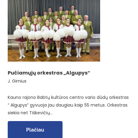
Pučiamųjų orkestras „Algupys“
J. Girnius
Kauno rajono Babtų kultūros centro vario dūdų orkestras
“ Algupys” gyvuoja jau daugiau kaip 55 metus. Orkestras
siekia net Tiškevičių…
Plačiau