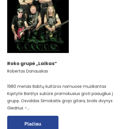
Roko grupė „Laikas“
Robertas Danauskas
1980 metais Babtų kultūros namuose muzikantas
Kąstytis Barštys subūrė pramokusius groti paauglius į
grupę. Osvaldas Simokaitis grojo gitara, brolis dvynys
Giedrius –…
Plačiau