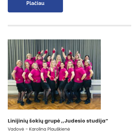
Plačiau
Linijinių šokių grupė ,,Judesio studija”
Vadovė - Karolina Plauškienė