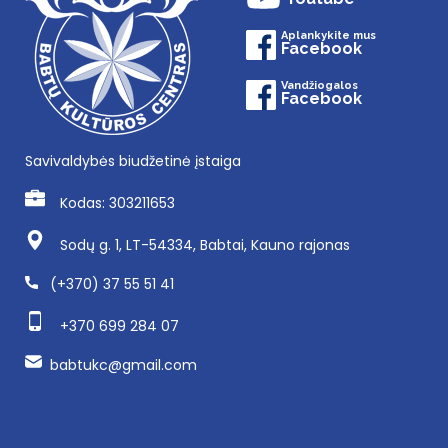
Aplankykite mus
Facebook
Vandžiogalos
Facebook
Savivaldybės biudžetinė įstaiga
Kodas: 303211653
Sodų g. 1, LT-54334, Babtai, Kauno rajonas
(+370) 37 55 51 41
+370 699 284 07
babtukc@gmail.com