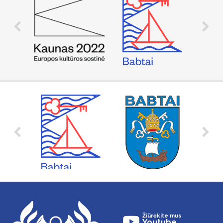
Žiūrėkite mus
Youtube