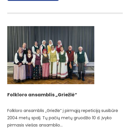
Folkloro ansamblis „Griežlė“
Folkloro ansamblis „Griežlė“ į pirmąją repeticiją susibūrė
2004 metų spalį. Tų pačių metų gruodžio 10 d. įvyko
pirmasis viešas ansamblio…