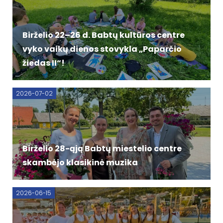
Birželio 22–26 d. Babtų kultūros centre
vyko vaikų dienos stovykla „Paparčio
žiedas II“!
2026-07-02
Birželio 28-ąją Babtų miestelio centre
skambėjo klasikinė muzika
2026-06-15