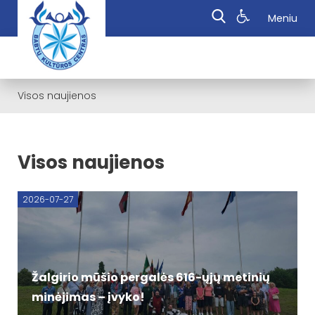
Meniu
Visos naujienos
Visos naujienos
2026-07-27
Žalgirio mūšio pergalės 616-ųjų metinių
minėjimas – įvyko!