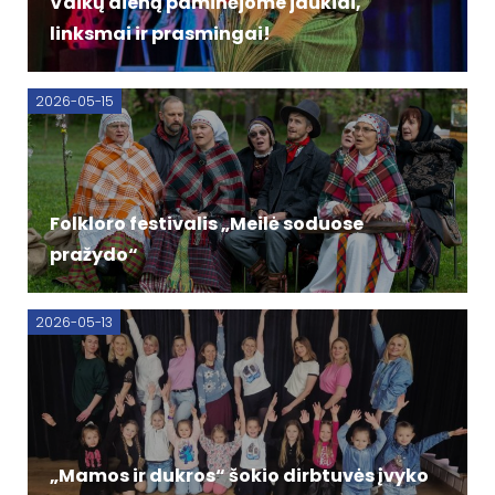
Vaikų dieną paminėjome jaukiai,
linksmai ir prasmingai!
2026-05-15
Folkloro festivalis „Meilė soduose
pražydo“
2026-05-13
„Mamos ir dukros“ šokio dirbtuvės įvyko