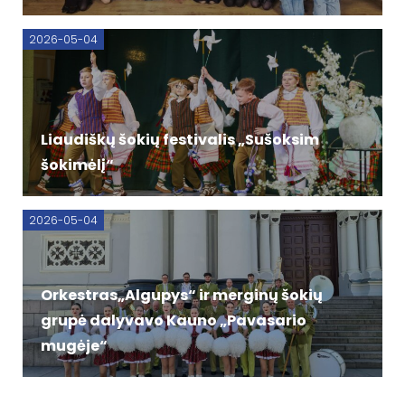
2026-05-04
Liaudiškų šokių festivalis „Sušoksim
šokimėlį“
2026-05-04
Orkestras„Algupys“ ir merginų šokių
grupė dalyvavo Kauno „Pavasario
mugėje“