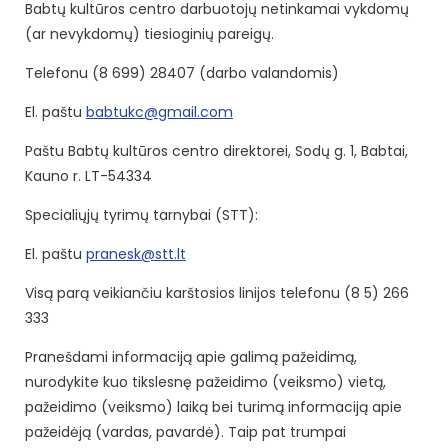
Babtų kultūros centro darbuotojų netinkamai vykdomų
(ar nevykdomų) tiesioginių pareigų.
Telefonu (8 699) 28407 (darbo valandomis)
El. paštu
babtukc@gmail.com
Paštu Babtų kultūros centro direktorei, Sodų g. 1, Babtai,
Kauno r. LT-54334
Specialiųjų tyrimų tarnybai (STT):
El. paštu
pranesk@stt.lt
Visą parą veikiančiu karštosios linijos telefonu (8 5) 266
333
Pranešdami informaciją apie galimą pažeidimą,
nurodykite kuo tikslesnę pažeidimo (veiksmo) vietą,
pažeidimo (veiksmo) laiką bei turimą informaciją apie
pažeidėją (vardas, pavardė). Taip pat trumpai