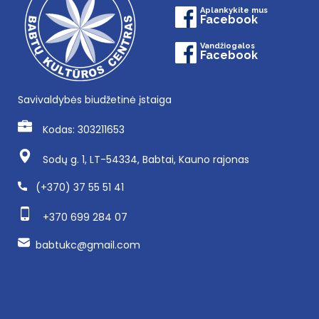
Aplankykite mus
Facebook
Vandžiogalos
Facebook
Savivaldybės biudžetinė įstaiga
Kodas: 303211653
Sodų g. 1, LT-54334, Babtai, Kauno rajonas
(+370) 37 55 51 41
+370 699 284 07
babtukc@gmail.com