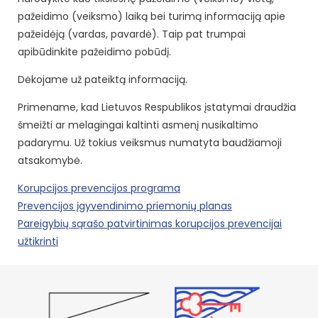
pažeidimo (veiksmo) laiką bei turimą informaciją apie
pažeidėją (vardas, pavardė). Taip pat trumpai
apibūdinkite pažeidimo pobūdį.
Dėkojame už pateiktą informaciją.
Primename, kad Lietuvos Respublikos įstatymai draudžia
šmeižti ar melagingai kaltinti asmenį nusikaltimo
padarymu. Už tokius veiksmus numatyta baudžiamoji
atsakomybė.
Korupcijos prevencijos programa
Prevencijos įgyvendinimo priemonių planas
Pareigybių sąrašo patvirtinimas korupcijos prevencijai
užtikrinti