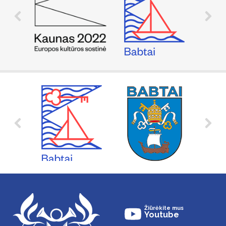
Žiūrėkite mus
Youtube