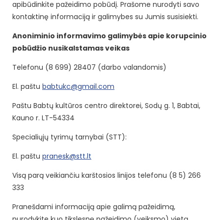
apibūdinkite pažeidimo pobūdį. Prašome nurodyti savo
kontaktinę informaciją ir galimybes su Jumis susisiekti.
Anoniminio informavimo galimybės apie korupcinio
pobūdžio nusikalstamas veikas
Telefonu (8 699) 28407 (darbo valandomis)
El. paštu
babtukc@gmail.com
Paštu Babtų kultūros centro direktorei, Sodų g. 1, Babtai,
Kauno r. LT-54334
Specialiųjų tyrimų tarnybai (STT):
El. paštu
pranesk@stt.lt
Visą parą veikiančiu karštosios linijos telefonu (8 5) 266
333
Pranešdami informaciją apie galimą pažeidimą,
nurodykite kuo tikslesnę pažeidimo (veiksmo) vietą,