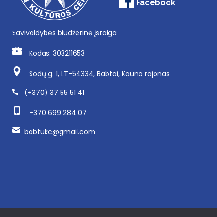
Facebook
Savivaldybės biudžetinė įstaiga
Kodas: 303211653
Sodų g. 1, LT-54334, Babtai, Kauno rajonas
(+370) 37 55 51 41
+370 699 284 07
babtukc@gmail.com