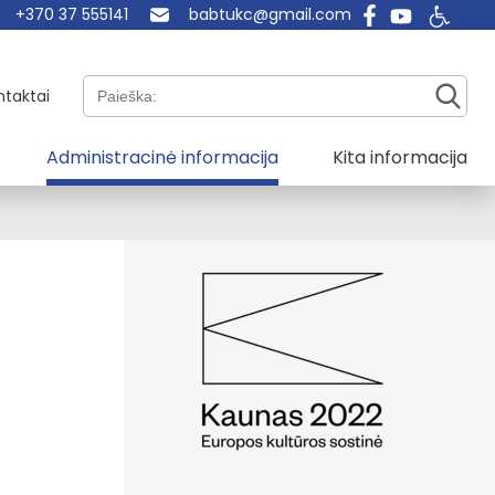
+370 37 555141
babtukc@gmail.com
Paieška:
ntaktai
Administracinė informacija
Kita informacija