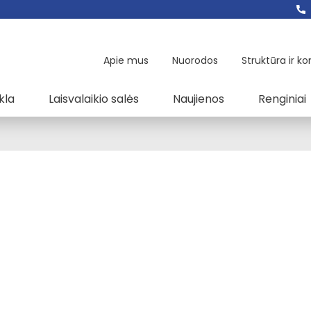
Apie mus
Nuorodos
Struktūra ir ko
kla
Laisvalaikio salės
Naujienos
Renginiai