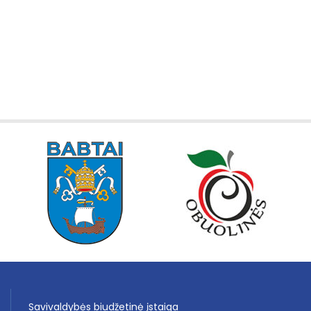
Savivaldybės biudžetinė įstaiga