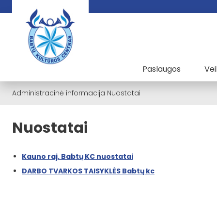
Paslaugos
Vei
Administracinė informacija
Nuostatai
Nuostatai
Kauno raj. Babtų KC nuostatai
DARBO TVARKOS TAISYKLĖS Babtų kc