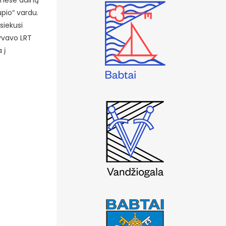
ninėse dainų
pio“ vardu.
asiekusi
lyvavo LRT
 į