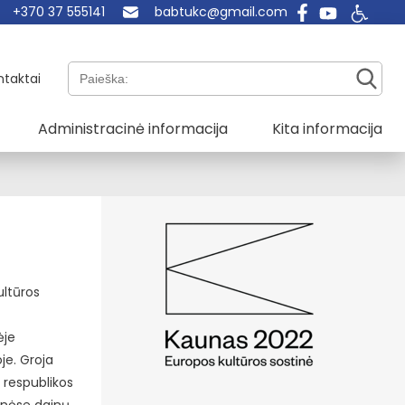
+370 37 555141
babtukc@gmail.com
Paieška:
ntaktai
Administracinė informacija
Kita informacija
ultūros
ėje
je. Groja
 respublikos