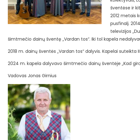
kolektyvais, 
šventėse ir k
2012 metais k
pusfinalį. 201
televizijos „D
šimtmečio dainų šventę „Vardan tos“. Iki tol kapela nedalyv
2018 m. dainų šventės „Vardan tos“ dalyvis. Kapelai suteikta II 
2024 m. kapela dalyvavo šimtmečio dainų šventėje „Kad gira žal
Vadovas Jonas Girnius