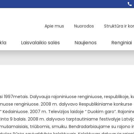
Apie mus
Nuorodos
Struktūra ir ko
kla
Laisvalaikio salės
Naujienos
Renginiai
si 1997metais. Dalyvauja rajoniniuose renginiuose, respublikoje, k
muose renginiuose. 2008 m. dalyvavo Respublikiniame konkurse
s” Kėdainiuose. 2007 m. Televizijos laidoje “ Duokim garo”. Rajonin
tinta 9 balais. 2008 m. dalyvavo tarptautiniame festivalyje Latvijo
mušamaisiais, triūbomis, smuiku. Bendradarbiaujame su rajono ir