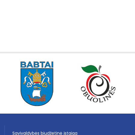
Savivaldybės biudžetinė įstaiga