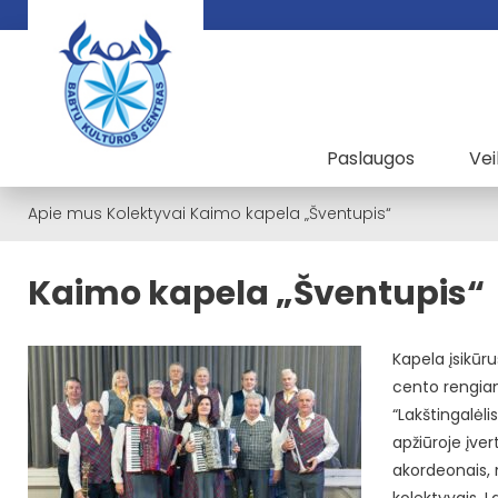
Paslaugos
Vei
Apie mus
Kolektyvai
Kaimo kapela „Šventupis“
Kaimo kapela „Šventupis“
Kapela įsikūru
cento rengia
“Lakštingalėli
apžiūroje įver
akordeonais, 