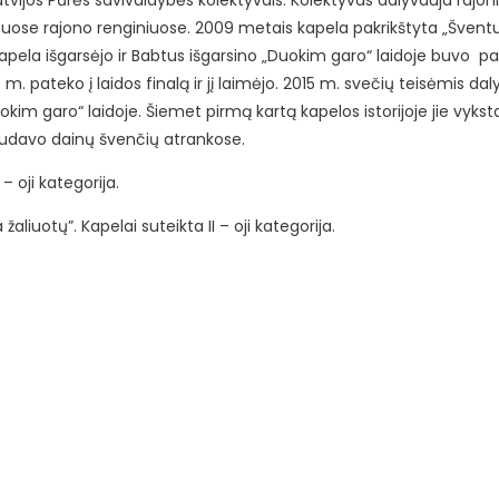
Latvijos Pūrės savivaldybės kolektyvais. Kolektyvas dalyvauja rajo
ituose rajono renginiuose. 2009 metais kapela pakrikštyta „Šventu
apela išgarsėjo ir Babtus išgarsino „Duokim garo“ laidoje buvo p
4 m. pateko į laidos finalą ir jį laimėjo. 2015 m. svečių teisėmis da
uokim garo“ laidoje. Šiemet pirmą kartą kapelos istorijoje jie vyksta
audavo dainų švenčių atrankose.
– oji kategorija.
iuotų”. Kapelai suteikta II – oji kategorija.