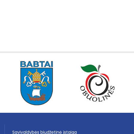
Savivaldybės biudžetinė įstaiga