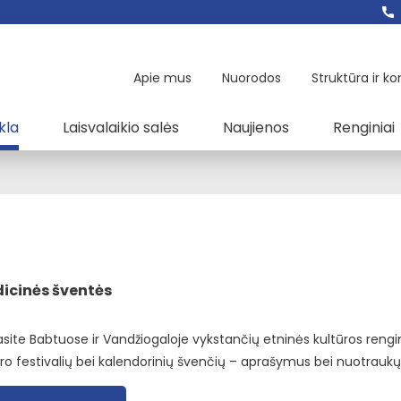
Apie mus
Nuorodos
Struktūra ir ko
kla
Laisvalaikio salės
Naujienos
Renginiai
icinės šventės
asite Babtuose ir Vandžiogaloje vykstančių etninės kultūros rengi
oro festivalių bei kalendorinių švenčių – aprašymus bei nuotrauk