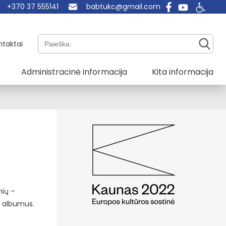
+370 37 555141
babtukc@gmail.com
Paieška:
ntaktai
Administracinė informacija
Kita informacija
nių –
ų albumus.