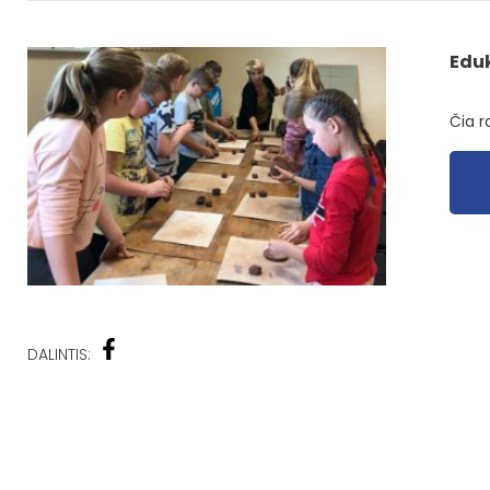
Edu
Čia r
DALINTIS: