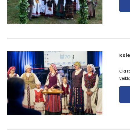
Kole
Čia r
veiklą