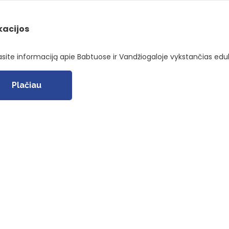
kacijos
asite informaciją apie Babtuose ir Vandžiogaloje vykstančias eduk
Plačiau