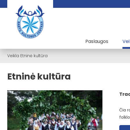
Paslaugos
Vei
Veikla
Etninė kultūra
Etninė kultūra
Trad
Čia r
folkl