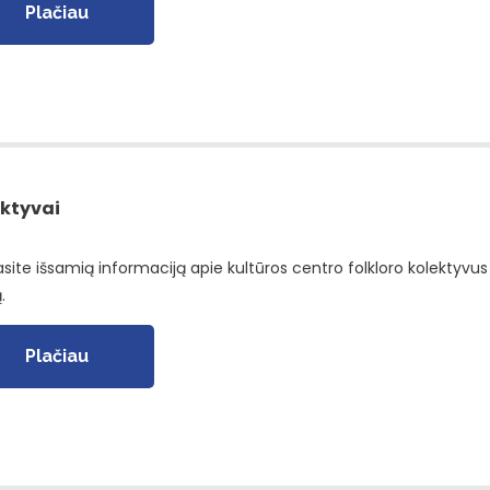
Plačiau
ktyvai
asite išsamią informaciją apie kultūros centro folkloro kolektyvus 
.
Plačiau