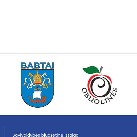
Savivaldybės biudžetinė įstaiga