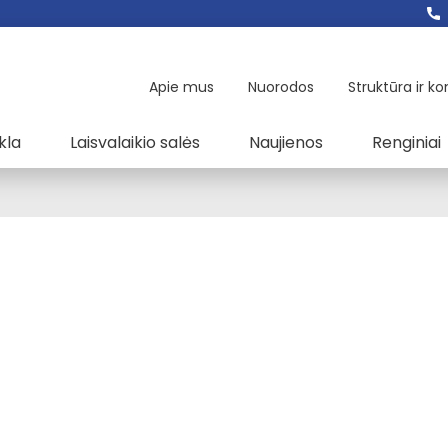
Apie mus
Nuorodos
Struktūra ir ko
kla
Laisvalaikio salės
Naujienos
Renginiai