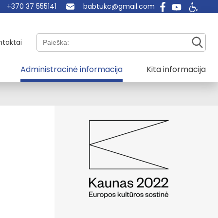
+370 37 555141
babtukc@gmail.com
Paieška:
ntaktai
Administracinė informacija
Kita informacija