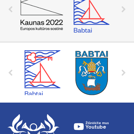
Žiūrėkite mus
Youtube