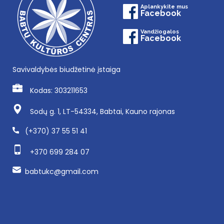
Aplankykite mus
Facebook
Vandžiogalos
Facebook
Savivaldybės biudžetinė įstaiga
Kodas: 303211653
Sodų g. 1, LT-54334, Babtai, Kauno rajonas
(+370) 37 55 51 41
+370 699 284 07
babtukc@gmail.com