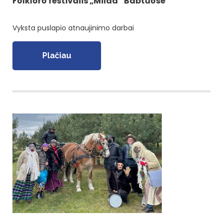
Folkloro festivalis „Milda“ Babtuose
Vyksta puslapio atnaujinimo darbai
Plačiau