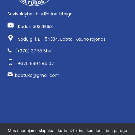
Savivaldybės biudžetinė įstaiga
Kodas: 303211653
Sodų g. 1, LT-54334, Babtai, Kauno rajonas
(+370) 37 55 51 41
+370 699 284 07
babtukc@gmail.com
Mes naudojame slapukus, kurie užtikrina, kad Jums bus patogu