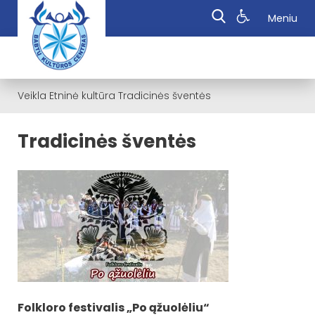
Meniu
Veikla
Etninė kultūra
Tradicinės šventės
Tradicinės šventės
Folkloro festivalis „Po ąžuolėliu“