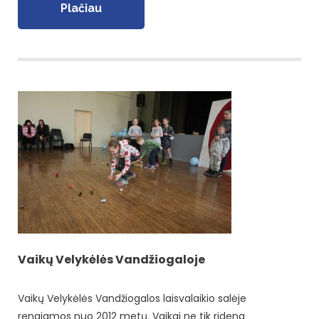
Plačiau
Vaikų Velykėlės Vandžiogaloje
Vaikų Velykėlės Vandžiogalos laisvalaikio salėje
rengiamos nuo 2012 metų. Vaikai ne tik ridena