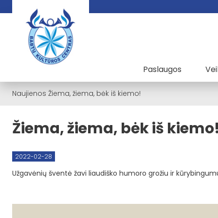
Paslaugos
Vei
Naujienos
Žiema, žiema, bėk iš kiemo!
Žiema, žiema, bėk iš kiemo
2022-02-28
Užgavėnių šventė žavi liaudiško humoro grožiu ir kūrybingu