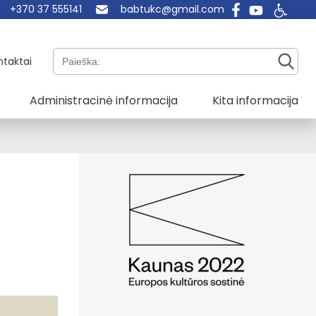
+370 37 555141
babtukc@gmail.com
Paieška:
ntaktai
Administracinė informacija
Kita informacija