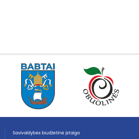
Savivaldybės biudžetinė įstaiga