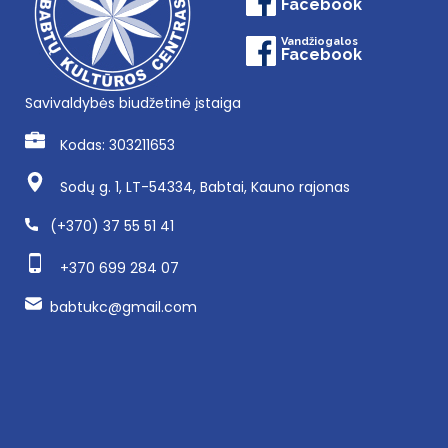
Facebook
Vandžiogalos
Facebook
Savivaldybės biudžetinė įstaiga
Kodas: 303211653
Sodų g. 1, LT-54334, Babtai, Kauno rajonas
(+370) 37 55 51 41
+370 699 284 07
babtukc@gmail.com