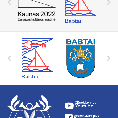
Žiūrėkite mus
Youtube
Aplankykite mus