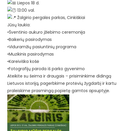
Liepos 18 d.
13:00 val.
Žalgirio pergalės parkas, Cinkiškiai
Jūsų laukia:
•Šventinio aukuro įžiebimo ceremonija
•Baikerių pasirodymas
•Viduramžių pasiuntinių programa
•Muzikinis pasirodymas
•Kareiviška košė
•Fotografijų paroda iš parko gyvenimo
Ateikite su šeima ir draugais – prisiminkime didingą
Lietuvos istoriją, pagerbkime protėvių žygdarbį ir kartu
praleiskime prasmingą popietę gamtos apsuptyje.