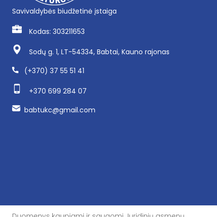
Savivaldybės biudžetinė įstaiga
Kodas: 303211653
Sodų g. 1, LT-54334, Babtai, Kauno rajonas
(+370) 37 55 51 41
+370 699 284 07
babtukc@gmail.com
Duomenys kaupiami ir saugomi Juridinių asmenų