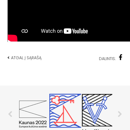
<
ATGAL Į SĄRAŠĄ
DALINTIS: