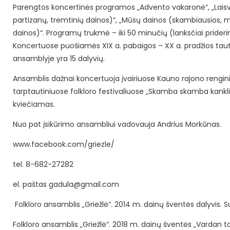
Parengtos koncertinės programos „Advento vakaronė“, „Laisv
partizanų, tremtinių dainos)“, „Mūsų dainos (skambiausios,
dainos)“. Programų trukmė – iki 50 minučių (lanksčiai prider
Koncertuose puošiamės XIX a. pabaigos – XX a. pradžios taut
ansamblyje yra 15 dalyvių.
Ansamblis dažnai koncertuoja įvairiuose Kauno rajono rengini
tarptautiniuose folkloro festivaliuose „Skamba skamba kankliai“ 
kviečiamas.
Nuo pat įsikūrimo ansambliui vadovauja Andrius Morkūnas.
www.facebook.com/griezle/
tel. 8-682-27282
el. paštas gadula@gmail.com
Folkloro ansamblis „Griežlė“. 2014 m. dainų šventės dalyvis. Sut
Folkloro ansamblis „Griežlė“. 2018 m. dainų šventės „Vardan tos“