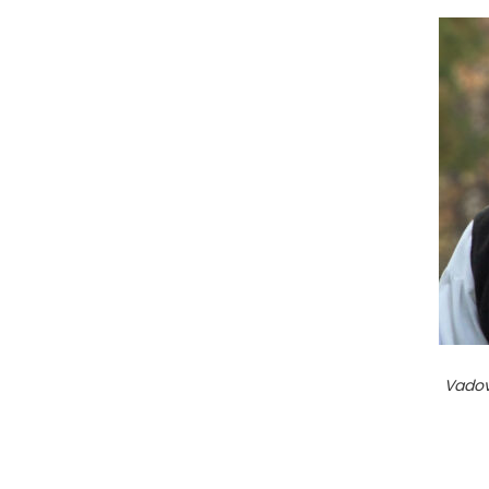
Vadov