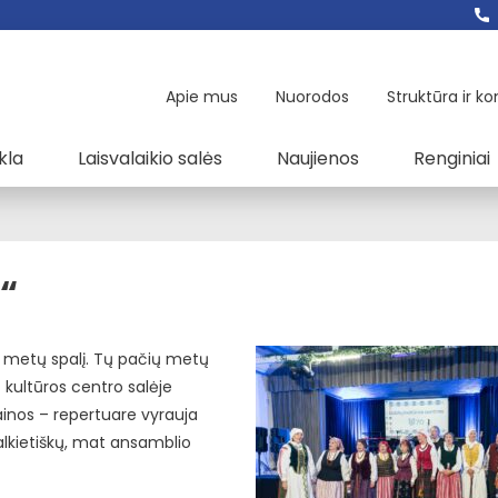
Apie mus
Nuorodos
Struktūra ir ko
kla
Laisvalaikio salės
Naujienos
Renginiai
ė“
04 metų spalį. Tų pačių metų
 kultūros centro salėje
inos – repertuare vyrauja
alkietiškų, mat ansamblio