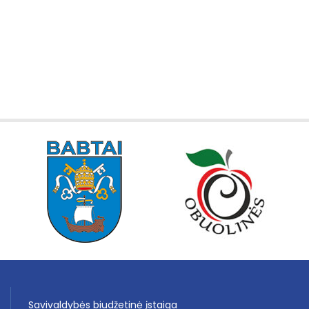
Savivaldybės biudžetinė įstaiga