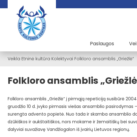
Paslaugos
Vei
Veikla
Etninė kultūra
Kolektyvai
Folkloro ansamblis „Griežlė“
Folkloro ansamblis „Griežl
Folkloro ansamblis „Griežlė“ į pirmąją repeticiją susibūrė 20
gruodžio 10 d. įvyko pirmasis viešas ansamblio pasirodymas –
surengta advento popietė. Nuo tada ir skamba ansamblio da
dzūkiškos ir aukštaitiškos, nors mokame ir žemaitiškų bei suv
dalyviai suvažiavę Vandžiogalon iš įvairių Lietuvos regionų.