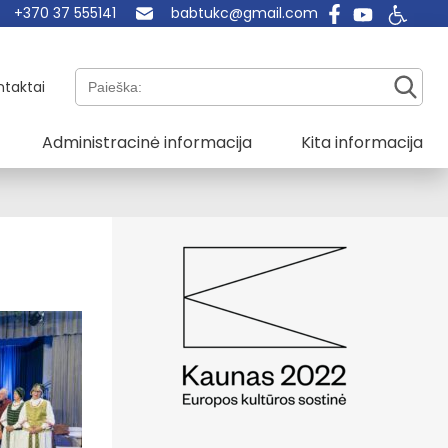
+370 37 555141
babtukc@gmail.com
Paieška:
ntaktai
Administracinė informacija
Kita informacija