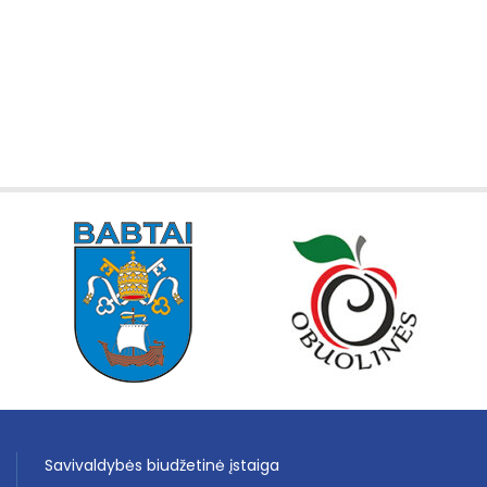
Savivaldybės biudžetinė įstaiga