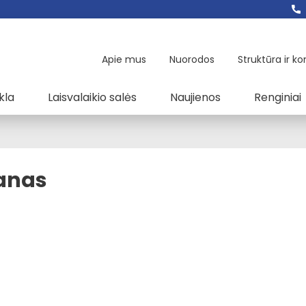
Apie mus
Nuorodos
Struktūra ir ko
kla
Laisvalaikio salės
Naujienos
Renginiai
lanas