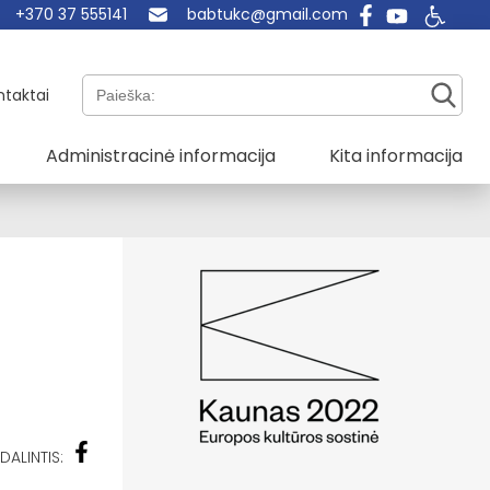
+370 37 555141
babtukc@gmail.com
Paieška:
ntaktai
Administracinė informacija
Kita informacija
DALINTIS: