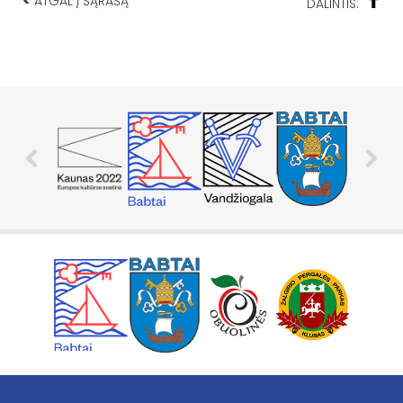
<
ATGAL Į SĄRAŠĄ
DALINTIS: