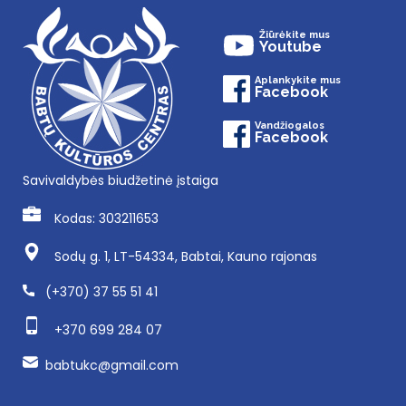
Žiūrėkite mus
Youtube
Aplankykite mus
Facebook
Vandžiogalos
Facebook
Savivaldybės biudžetinė įstaiga
Kodas: 303211653
Sodų g. 1, LT-54334, Babtai, Kauno rajonas
(+370) 37 55 51 41
+370 699 284 07
babtukc@gmail.com