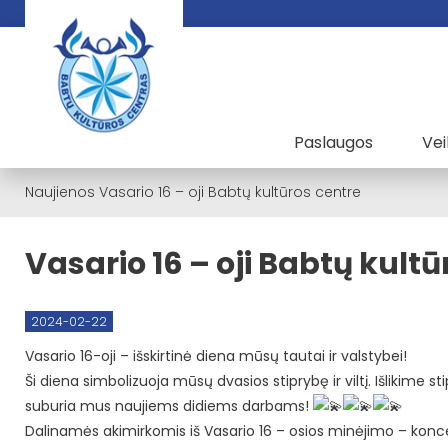
Paslaugos
Vei
Naujienos
Vasario 16 – oji Babtų kultūros centre
Vasario 16 – oji Babtų kultū
2024-02-22
Vasario 16-oji – išskirtinė diena mūsų tautai ir valstybei!
Ši diena simbolizuoja mūsų dvasios stiprybę ir viltį. Išlikime 
suburia mus naujiems didiems darbams!
Dalinamės akimirkomis iš Vasario 16 – osios minėjimo – konc