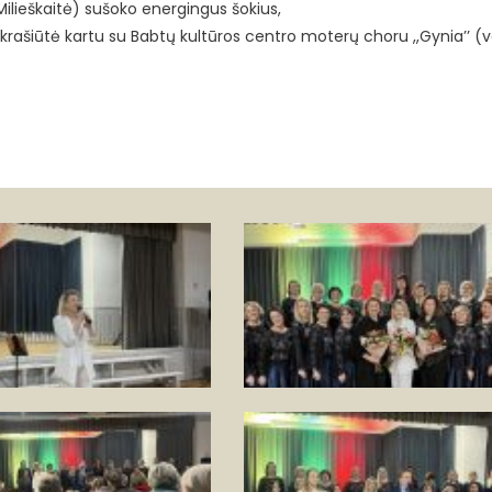
Milieškaitė) sušoko energingus šokius,
rašiūtė kartu su Babtų kultūros centro moterų choru ,,Gynia’’ 