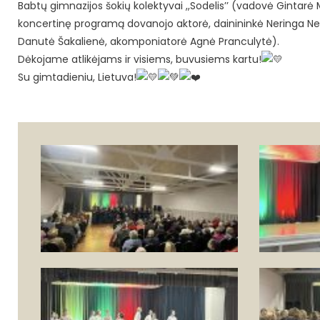
Babtų gimnazijos šokių kolektyvai ,,Sodelis’’ (vadovė Gintarė 
koncertinę programą dovanojo aktorė, dainininkė Neringa Nek
Danutė Šakalienė, akomponiatorė Agnė Pranculytė).
Dėkojame atlikėjams ir visiems, buvusiems kartu!
Su gimtadieniu, Lietuva!