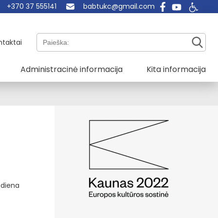
+370 37 555141
babtukc@gmail.com
Paieška:
ntaktai
Administracinė informacija
Kita informacija
O diena