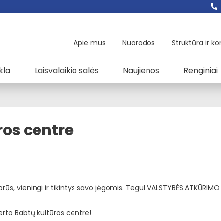
Apie mus
Nuorodos
Struktūra ir ko
kla
Laisvalaikio salės
Naujienos
Renginiai
ros centre
stiprūs, vieningi ir tikintys savo jėgomis. Tegul VALSTYBĖS ATKŪRIM
erto Babtų kultūros centre!