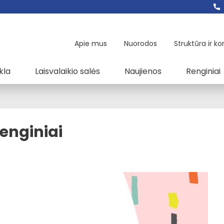
Apie mus
Nuorodos
Struktūra ir ko
kla
Laisvalaikio salės
Naujienos
Renginiai
enginiai