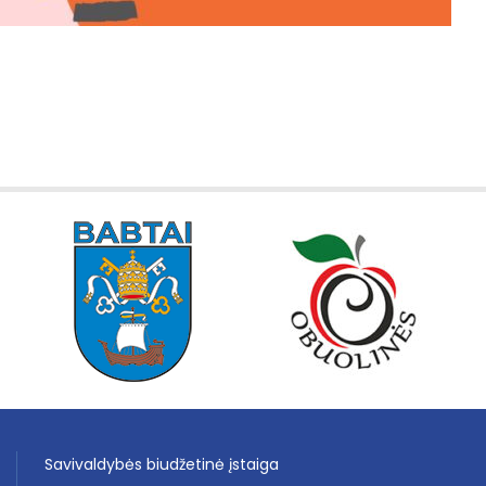
Savivaldybės biudžetinė įstaiga