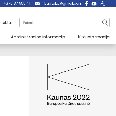
+370 37 555141
babtukc@gmail.com
Paieška:
ntaktai
Administracinė informacija
Kita informacija