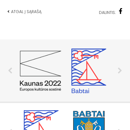
<
ATGAL Į SĄRAŠĄ
DALINTIS: