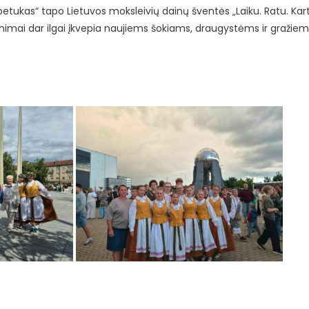
rpetukas“ tapo Lietuvos moksleivių dainų šventės „Laiku. Ratu. Kart
inimai dar ilgai įkvepia naujiems šokiams, draugystėms ir gražie