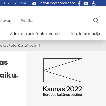
+370 37 555141
babtukc@gmail.com
Paieška:
ntaktai
Administracinė informacija
Kita informacija
iku. Ratu. Kartu“ dalimi!
vas
aiku.