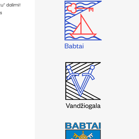
u“ dalimi!
ms