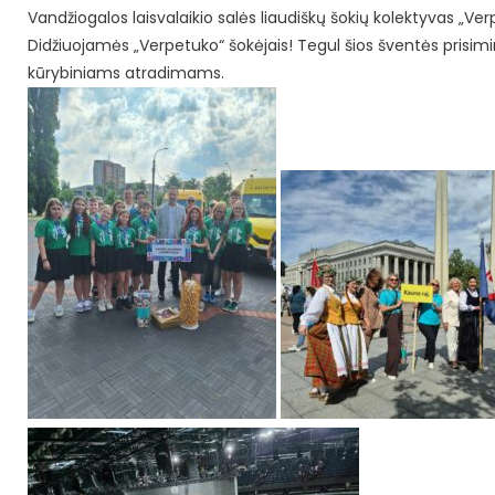
Vandžiogalos laisvalaikio salės liaudiškų šokių kolektyvas „Ve
Didžiuojamės „Verpetuko“ šokėjais! Tegul šios šventės prisim
kūrybiniams atradimams.