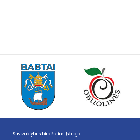
Savivaldybės biudžetinė įstaiga