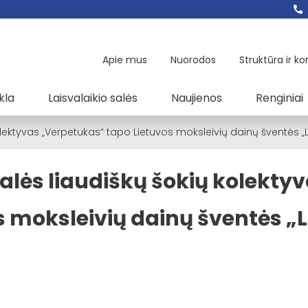
Apie mus
Nuorodos
Struktūra ir ko
kla
Laisvalaikio salės
Naujienos
Renginiai
lektyvas „Verpetukas“ tapo Lietuvos moksleivių dainų šventės „La
alės liaudiškų šokių kolekty
 moksleivių dainų šventės „L