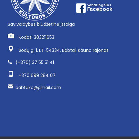
Vandžiogalos
Facebook
Savivaldybės biudžetinė įstaiga
Kodas: 303211653
Sodų g. 1, LT-54334, Babtai, Kauno rajonas
(+370) 37 55 51 41
+370 699 284 07
babtukc@gmail.com