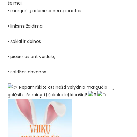
šeimai:
• margučių ridenimo čempionatas
• linksmi žaidimai
• šokiai ir dainos
• piešimas ant veidukų
• saldžios dovanos
Nepamirškite atsinešti velykinio margučio – jį
galėsite išmainyti į šokoladinį kiaušinį!