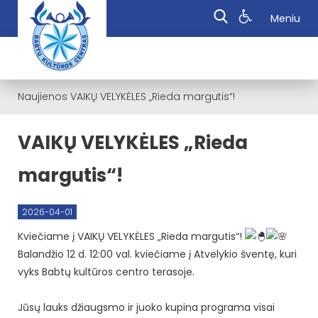
Meniu
Naujienos
VAIKŲ VELYKĖLES „Rieda margutis“!
VAIKŲ VELYKĖLES „Rieda
margutis“!
2026-04-01
Kviečiame į VAIKŲ VELYKĖLES „Rieda margutis“!
Balandžio 12 d. 12:00 val. kviečiame į Atvelykio šventę, kuri
vyks Babtų kultūros centro terasoje.
Jūsų lauks džiaugsmo ir juoko kupina programa visai