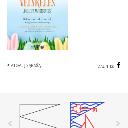
<
ATGAL Į SĄRAŠĄ
DALINTIS: