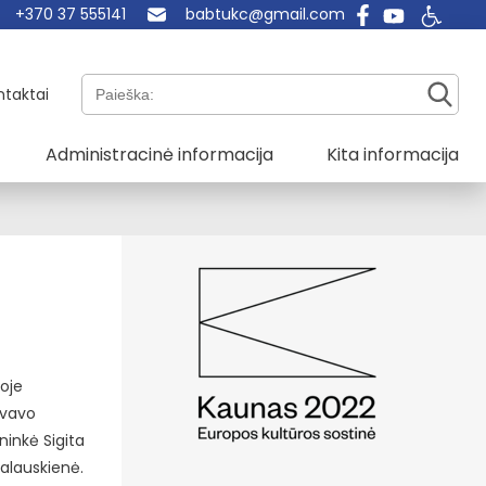
+370 37 555141
babtukc@gmail.com
Paieška:
ntaktai
Administracinė informacija
Kita informacija
Joje
yvavo
ninkė Sigita
alauskienė.