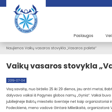
Paslaugos
Vei
Naujienos
Vaikų vasaros stovykla „Vasaros paletė“
Vaikų vasaros stovykla „V
2019-07-04
Visą savaitę, nuo birželio 25 iki 29 dienos, jau antri metai, B
dalyvavo vaikai iš Pagynės globos namų „Gynia”. Vaikai buvo už
jubiliejinėje Babtų miestelio šventėje net kaip organizatoriai i
Podeckienė, meno vadovė Gintarė Milieškaitė, organizatorė 