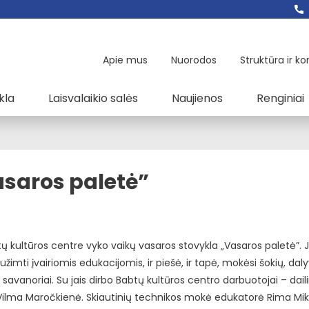
Apie mus
Nuorodos
Struktūra ir ko
kla
Laisvalaikio salės
Naujienos
Renginiai
asaros paletė”
abtų kultūros centre vyko vaikų vasaros stovykla „Vasaros paletė”. 
imti įvairiomis edukacijomis, ir piešė, ir tapė, mokėsi šokių, dal
r savanoriai. Su jais dirbo Babtų kultūros centro darbuotojai – daili
Vilma Maročkienė. Skiautinių technikos mokė edukatorė Rima Mik