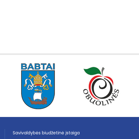
Savivaldybės biudžetinė įstaiga