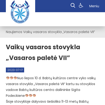
Meniu
Naujienos
Vaikų vasaros stovykla „Vasaros paletė VII”
Vaikų vasaros stovykla
„Vasaros paletė VII”
2023-07-17
Nuo liepos 10 d. Babtų kultūros centre vyko vaikų
vasaros stovykla ,,Vasaros paletė VII“ kartu su stovyklos
vadove Babtų kultūros centro dailininke Sigita
Podeckiene
Šioje stovykloje dalyvavo šešiolika 11-13 metų Babtų