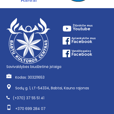
Žiūrėkite mus
Youtube
Aplankykite mus
Facebook
Vandžiogalos
Facebook
Savivaldybės biudžetinė įstaiga
Kodas: 303211653
Sodų g. 1, LT-54334, Babtai, Kauno rajonas
(+370) 37 55 51 41
+370 699 284 07