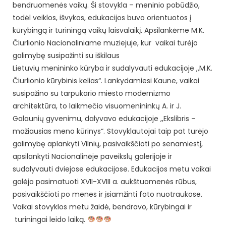
bendruomenės vaikų. Ši stovykla – meninio pobūdžio,
todėl veiklos, išvykos, edukacijos buvo orientuotos į
kūrybingą ir turiningą vaikų laisvalaikį. Apsilankėme M.K.
Čiurlionio Nacionaliniame muziejuje, kur vaikai turėjo
galimybę susipažinti su iškilaus
Lietuvių menininko kūryba ir sudalyvauti edukacijoje ,,M.K.
Čiurlionio kūrybinis kelias“. Lankydamiesi Kaune, vaikai
susipažino su tarpukario miesto modernizmo
architektūra, to laikmečio visuomenininkų A. ir J.
Galaunių gyvenimu, dalyvavo edukacijoje ,,Ekslibris –
mažiausias meno kūrinys“. Stovyklautojai taip pat turėjo
galimybę aplankyti Vilnių, pasivaikščioti po senamiestį,
apsilankyti Nacionalinėje paveikslų galerijoje ir
sudalyvauti dviejose edukacijose. Edukacijos metu vaikai
galėjo pasimatuoti XVII-XVIII a. aukštuomenės rūbus,
pasivaikščioti po menes ir įsiamžinti foto nuotraukose.
Vaikai stovyklos metu žaidė, bendravo, kūrybingai ir
turiningai leido laiką.