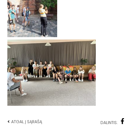
<
ATGAL Į SĄRAŠĄ
DALINTIS: