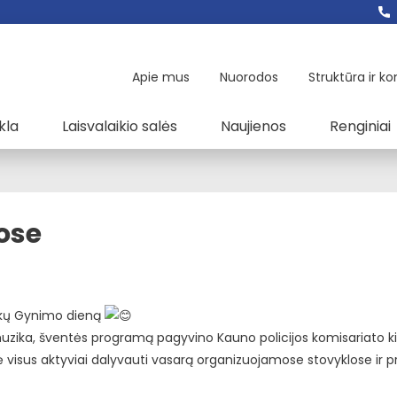
Apie mus
Nuorodos
Struktūra ir ko
kla
Laisvalaikio salės
Naujienos
Renginiai
ose
aikų Gynimo dieną
muzika, šventės programą pagyvino Kauno policijos komisariato k
 visus aktyviai dalyvauti vasarą organizuojamose stovyklose ir p