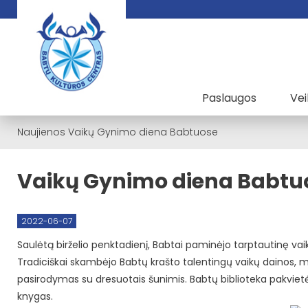
Paslaugos
Vei
Naujienos
Vaikų Gynimo diena Babtuose
Vaikų Gynimo diena Babtu
2022-06-07
Saulėtą birželio penktadienį, Babtai paminėjo tarptautinę v
Tradiciškai skambėjo Babtų krašto talentingų vaikų dainos, 
pasirodymas su dresuotais šunimis. Babtų biblioteka pakvietė
knygas.