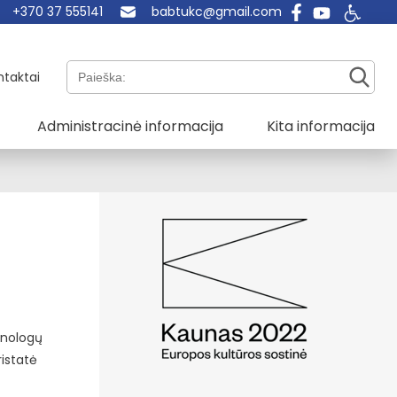
+370 37 555141
babtukc@gmail.com
Paieška:
ntaktai
Administracinė informacija
Kita informacija
inologų
ristatė