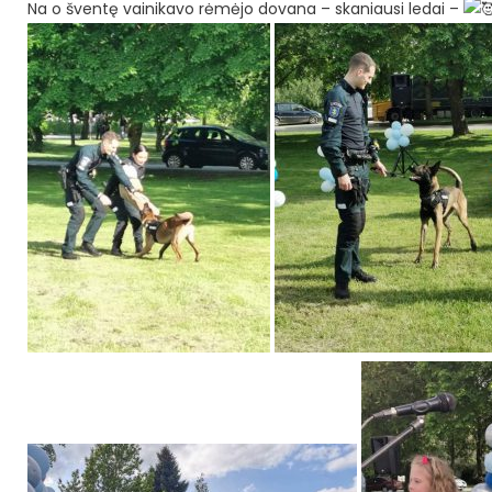
Na o šventę vainikavo rėmėjo dovana – skaniausi ledai –