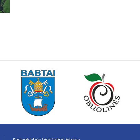
Savivaldybės biudžetinė įstaiga