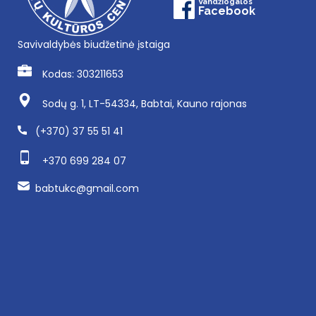
Vandžiogalos
Facebook
Savivaldybės biudžetinė įstaiga
Kodas: 303211653
Sodų g. 1, LT-54334, Babtai, Kauno rajonas
(+370) 37 55 51 41
+370 699 284 07
babtukc@gmail.com