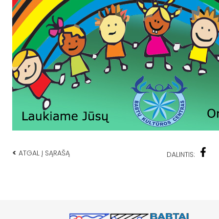
<
ATGAL Į SĄRAŠĄ
DALINTIS: