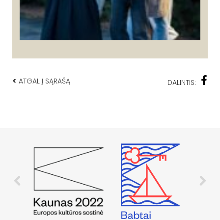
<
ATGAL Į SĄRAŠĄ
DALINTIS: