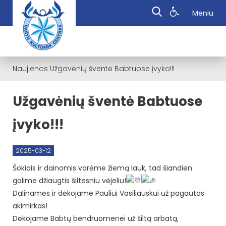
Meniu
Naujienos
Užgavėnių šventė Babtuose įvyko!!!
Užgavėnių šventė Babtuose
įvyko!!!
2025-03-12
Šokiais ir dainomis varėme žiemą lauk, tad šiandien
galime džiaugtis šiltesniu vėjeliu!
Dalinamės ir dėkojame Pauliui Vasiliauskui už pagautas
akimirkas!
Dėkojame Babtų bendruomenei už šiltą arbatą,