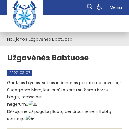
Meniu
Naujienos
Užgavėnės Babtuose
Užgavėnės Babtuose
2022-03-07
Gardžiais blynais, šokiais ir dainomis pasitikome pavasarį!
Sudeginom Morę, kuri nurūko kartu su žiema ir visu
blogiu, tamsa bei
negerumu
Dėkojame už pagalbą Babtų bendruomenei ir Babtų
seniūnijai