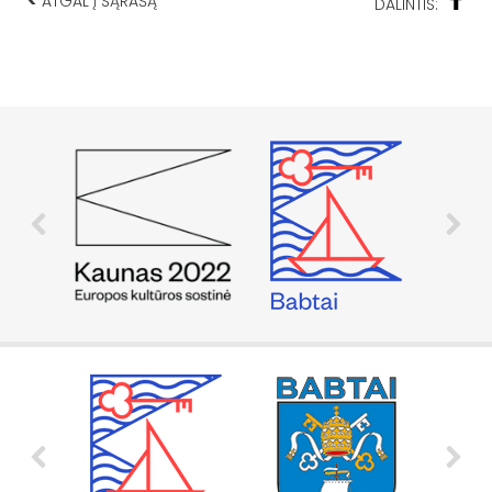
<
ATGAL Į SĄRAŠĄ
DALINTIS: