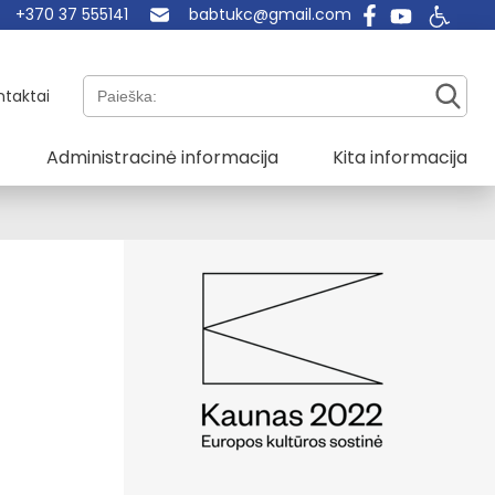
+370 37 555141
babtukc@gmail.com
Paieška:
ntaktai
Administracinė informacija
Kita informacija