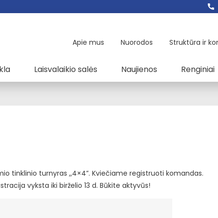
Apie mus
Nuorodos
Struktūra ir ko
kla
Laisvalaikio salės
Naujienos
Renginiai
imio tinklinio turnyras ,,4×4”. Kviečiame registruoti komandas.
stracija vyksta iki birželio 13 d. Būkite aktyvūs!