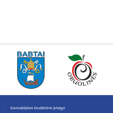
Savivaldybės biudžetinė įstaiga