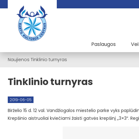
Paslaugos
Vei
Naujienos
Tinklinio turnyras
Tinklinio turnyras
2019-06-05
Birželio 15 d. 12 val. Vandžiogalos miestelio parke vyks paplūd
Krepšinio aistruoliai kviečiami žaisti gatvės krepšinį ,,3×3″. Regi