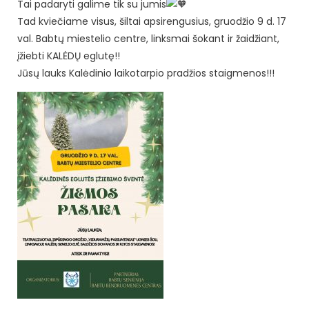
Tai padaryti galime tik su jumis
Tad kviečiame visus, šiltai apsirengusius, gruodžio 9 d. 17
val. Babtų miestelio centre, linksmai šokant ir žaidžiant,
įžiebti KALĖDŲ eglutę!!
Jūsų lauks Kalėdinio laikotarpio pradžios staigmenos!!!