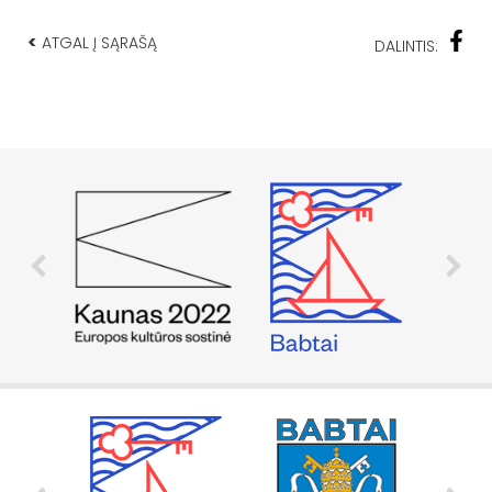
<
ATGAL Į SĄRAŠĄ
DALINTIS: