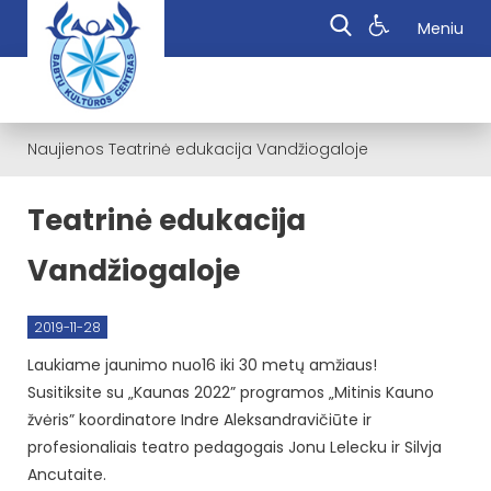
Meniu
Naujienos
Teatrinė edukacija Vandžiogaloje
Teatrinė edukacija
Vandžiogaloje
2019-11-28
Laukiame jaunimo nuo16 iki 30 metų amžiaus!
Susitiksite su „Kaunas 2022” programos „Mitinis Kauno
žvėris” koordinatore Indre Aleksandravičiūte ir
profesionaliais teatro pedagogais Jonu Lelecku ir Silvja
Ancutaite.