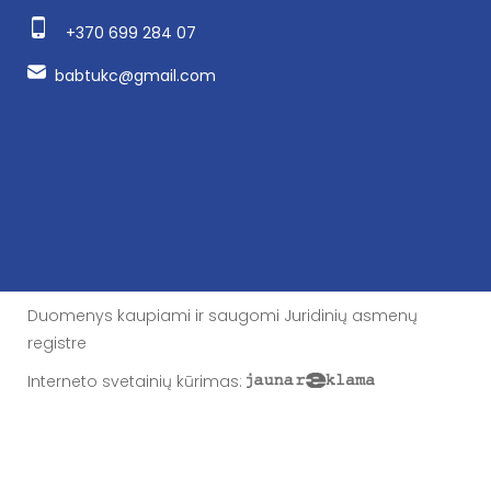
+370 699 284 07
babtukc@gmail.com
Duomenys kaupiami ir saugomi Juridinių asmenų
registre
Interneto svetainių kūrimas
: