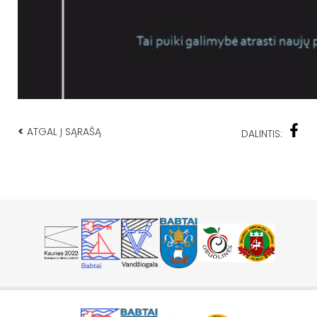
<
ATGAL Į SĄRAŠĄ
DALINTIS: