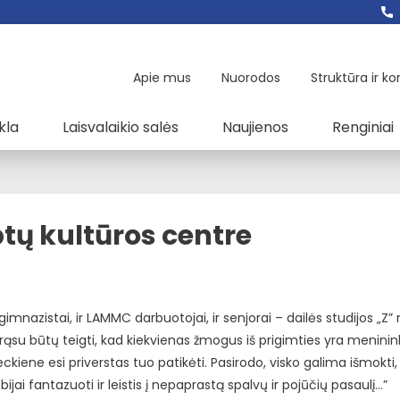
Apie mus
Nuorodos
Struktūra ir ko
kla
Laisvalaikio salės
Naujienos
Renginiai
ų kultūros centre
mnazistai, ir LAMMC darbuotojai, ir senjorai – dailės studijos „Z” n
ąsu būtų teigti, kad kiekvienas žmogus iš prigimties yra meninin
kiene esi priverstas tuo patikėti. Pasirodo, visko galima išmokti, 
ebijai fantazuoti ir leistis į nepaprastą spalvų ir pojūčių pasaulį…”