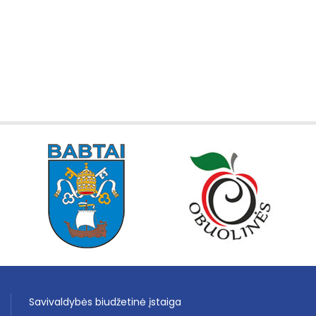
Savivaldybės biudžetinė įstaiga