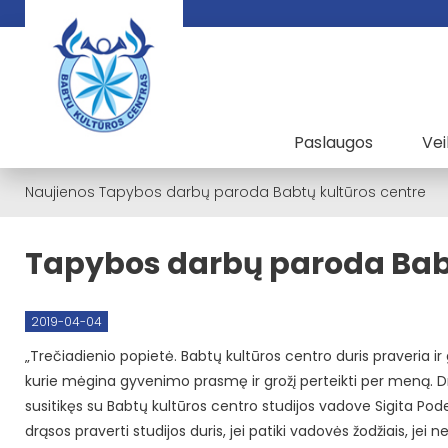
Paslaugos
Vei
Naujienos
Tapybos darbų paroda Babtų kultūros centre
Tapybos darbų paroda Babt
2019-04-04
„Trečiadienio popietė. Babtų kultūros centro duris praveria ir gi
kurie mėgina gyvenimo prasmę ir grožį perteikti per meną. Dr
susitikęs su Babtų kultūros centro studijos vadove Sigita Podec
drąsos praverti studijos duris, jei patiki vadovės žodžiais, jei n