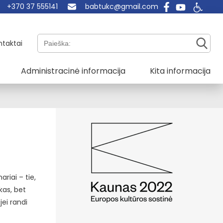
+370 37 555141
babtukc@gmail.com
Paieška:
ntaktai
Administracinė informacija
Kita informacija
ariai – tie,
kas, bet
jei randi