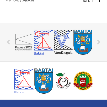
<
ATGAL Į SĄRAŠĄ
DALINTIS: