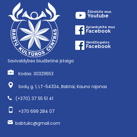
Žiūrėkite mus
Youtube
Aplankykite mus
Facebook
Vandžiogalos
Facebook
Savivaldybės biudžetinė įstaiga
Kodas: 303211653
Sodų g. 1, LT-54334, Babtai, Kauno rajonas
(+370) 37 55 51 41
+370 699 284 07
babtukc@gmail.com