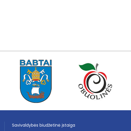
Savivaldybės biudžetinė įstaiga