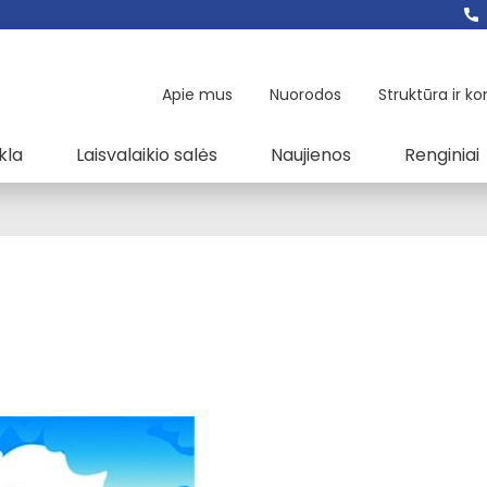
Apie mus
Nuorodos
Struktūra ir ko
kla
Laisvalaikio salės
Naujienos
Renginiai