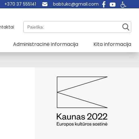
+370 37 555141
babtukc@gmail.com
Paieška:
ntaktai
Administracinė informacija
Kita informacija