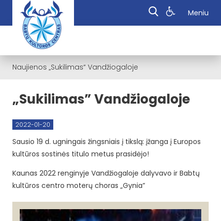
Meniu
Naujienos
„Sukilimas“ Vandžiogaloje
„Sukilimas” Vandžiogaloje
2022-01-20
Sausio 19 d. ugningais žingsniais į tikslą: įžanga į Europos
kultūros sostinės titulo metus prasidėjo!
Kaunas 2022 renginyje Vandžiogaloje dalyvavo ir Babtų
kultūros centro moterų choras „Gynia”