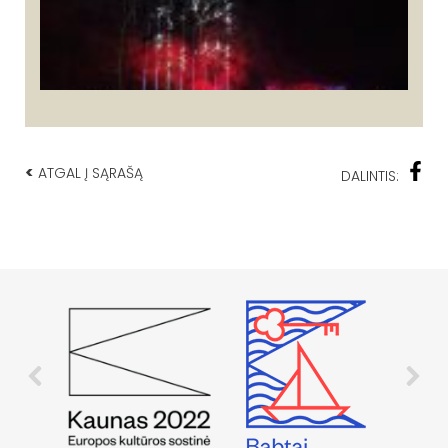
<
ATGAL Į SĄRAŠĄ
DALINTIS: