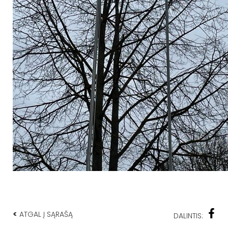
<
ATGAL Į SĄRAŠĄ
DALINTIS: