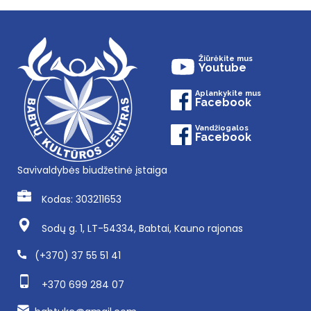
Žiūrėkite mus
Youtube
Aplankykite mus
Facebook
Vandžiogalos
Facebook
Savivaldybės biudžetinė įstaiga
Kodas: 303211653
Sodų g. 1, LT-54334, Babtai, Kauno rajonas
(+370) 37 55 51 41
+370 699 284 07