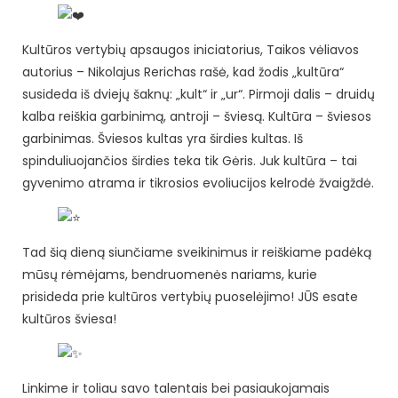
Kultūros vertybių apsaugos iniciatorius, Taikos vėliavos
autorius – Nikolajus Rerichas rašė, kad žodis „kultūra“
susideda iš dviejų šaknų: „kult“ ir „ur“. Pirmoji dalis – druidų
kalba reiškia garbinimą, antroji – šviesą. Kultūra – šviesos
garbinimas. Šviesos kultas yra širdies kultas. Iš
spinduliuojančios širdies teka tik Gėris. Juk kultūra – tai
gyvenimo atrama ir tikrosios evoliucijos kelrodė žvaigždė.
Tad šią dieną siunčiame sveikinimus ir reiškiame padėką
mūsų rėmėjams, bendruomenės nariams, kurie
prisideda prie kultūros vertybių puoselėjimo! JŪS esate
kultūros šviesa!
Linkime ir toliau savo talentais bei pasiaukojamais