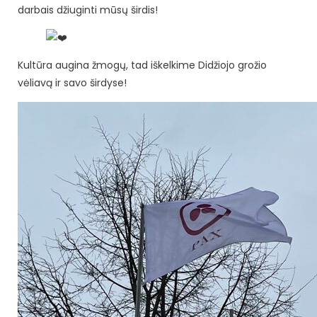
darbais džiuginti mūsų širdis!
Kultūra augina žmogų, tad iškelkime Didžiojo grožio
vėliavą ir savo širdyse!