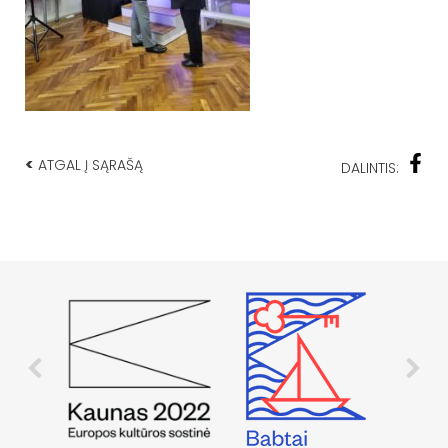
<
ATGAL Į SĄRAŠĄ
DALINTIS: