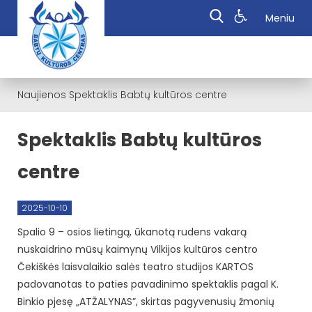
Meniu
Naujienos
Spektaklis Babtų kultūros centre
Spektaklis Babtų kultūros
centre
2025-10-10
Spalio 9 – osios lietingą, ūkanotą rudens vakarą
nuskaidrino mūsų kaimynų Vilkijos kultūros centro
Čekiškės laisvalaikio salės teatro studijos KARTOS
padovanotas to paties pavadinimo spektaklis pagal K.
Binkio pjesę „ATŽALYNAS”, skirtas pagyvenusių žmonių