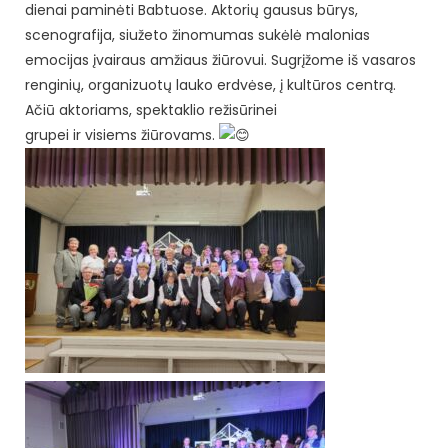
dienai paminėti Babtuose. Aktorių gausus būrys,
scenografija, siužeto žinomumas sukėlė malonias
emocijas įvairaus amžiaus žiūrovui. Sugrįžome iš vasaros
renginių, organizuotų lauko erdvėse, į kultūros centrą.
Ačiū aktoriams, spektaklio režisūrinei
grupei ir visiems žiūrovams.