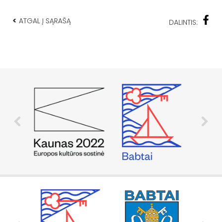
<
ATGAL Į SĄRAŠĄ
DALINTIS: