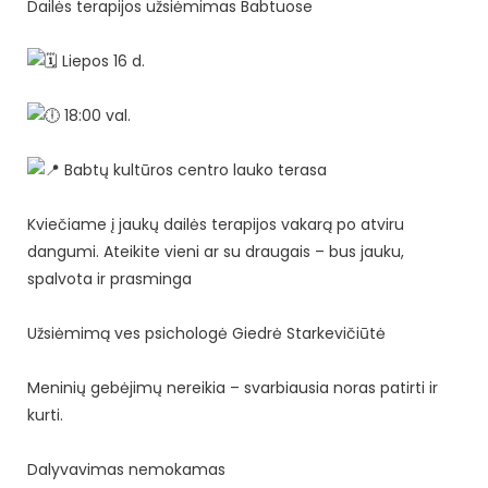
Dailės terapijos užsiėmimas Babtuose
Liepos 16 d.
18:00 val.
Babtų kultūros centro lauko terasa
Kviečiame į jaukų dailės terapijos vakarą po atviru
dangumi. Ateikite vieni ar su draugais – bus jauku,
spalvota ir prasminga
Užsiėmimą ves psichologė Giedrė Starkevičiūtė
Meninių gebėjimų nereikia – svarbiausia noras patirti ir
kurti.
Dalyvavimas nemokamas