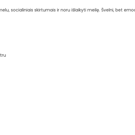
u, socialiniais skirtumais ir noru išlaikyti meilę. Švelni, bet emoci
tru