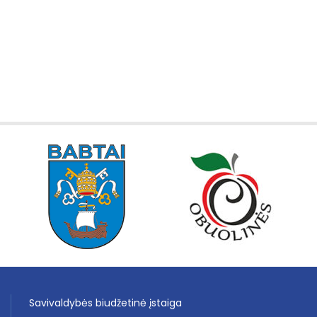
Savivaldybės biudžetinė įstaiga