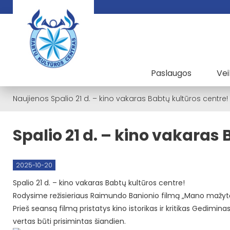
Paslaugos
Vei
Naujienos
Spalio 21 d. – kino vakaras Babtų kultūros centre!
Spalio 21 d. – kino vakaras
2025-10-20
Spalio 21 d. – kino vakaras Babtų kultūros centre!
Rodysime režisieriaus Raimundo Banionio filmą „Mano mažytė ž
Prieš seansą filmą pristatys kino istorikas ir kritikas Gedimin
vertas būti prisimintas šiandien.