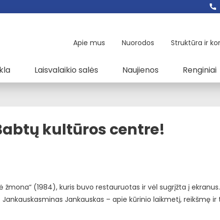
Apie mus
Nuorodos
Struktūra ir ko
kla
Laisvalaikio salės
Naujienos
Renginiai
 Babtų kultūros centre!
mona“ (1984), kuris buvo restauruotas ir vėl sugrįžta į ekranus.
as Jankauskasminas Jankauskas – apie kūrinio laikmetį, reikšmę ir ta