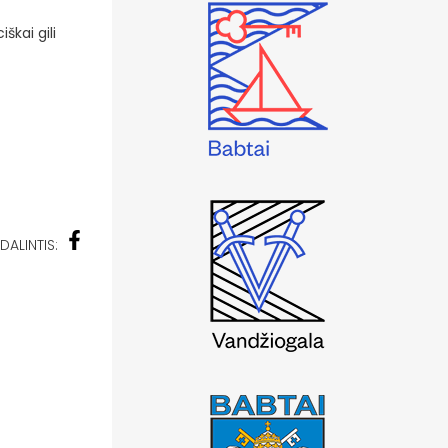
škai gili
DALINTIS: