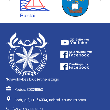
Žiūrėkite mus
Youtube
Aplankykite mus
Facebook
Vandžiogalos
Facebook
Savivaldybės biudžetinė įstaiga
Kodas: 303211653
Sodų g. 1, LT-54334, Babtai, Kauno rajonas
(+370) 37 55 51 41