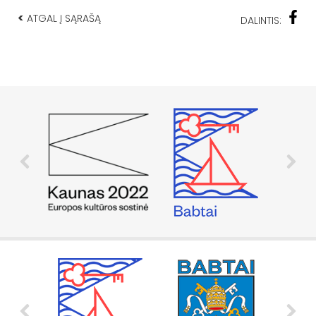
<
ATGAL Į SĄRAŠĄ
DALINTIS: