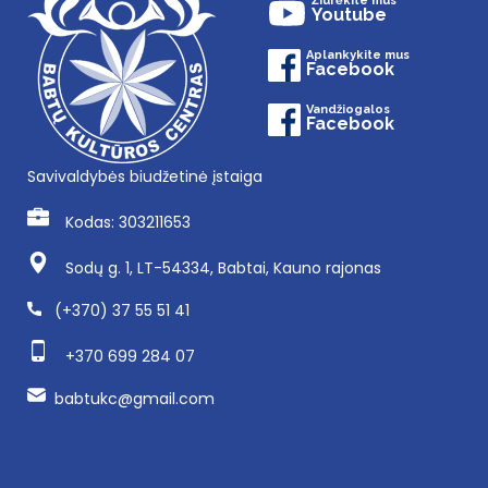
Žiūrėkite mus
Youtube
Aplankykite mus
Facebook
Vandžiogalos
Facebook
Savivaldybės biudžetinė įstaiga
Kodas: 303211653
Sodų g. 1, LT-54334, Babtai, Kauno rajonas
(+370) 37 55 51 41
+370 699 284 07
babtukc@gmail.com