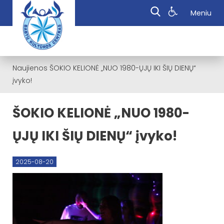
Meniu
Naujienos
ŠOKIO KELIONĖ „NUO 1980-ŲJŲ IKI ŠIŲ DIENŲ“
įvyko!
ŠOKIO KELIONĖ „NUO 1980-
ŲJŲ IKI ŠIŲ DIENŲ“ įvyko!
2025-08-20