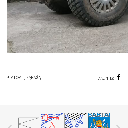
<
ATGAL Į SĄRAŠĄ
DALINTIS: