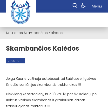
Meniu
Naujienos
Skambančios Kalėdos
Skambančios Kalėdos
2020-12-10
Jeigu Kaune važinėja autobusai, tai Babtuose į gatves
išriedės seniūnijos skambantis traktoriukas !!!
Kiekvieną ketvirtadienį, nuo 18 val. iki pat šv. Kalėdų, po
Babtus važinės skambantis ir gražiausias dainas
transliuojantis traktorius !!!