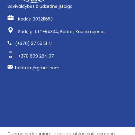
Savivaldybės biudžetinė įstaiga
Kodas: 303211653
Sodų g. 1, LT-54334, Babtai, Kauno rajonas
(+370) 37 55 51 41
+370 699 284 07
babtukc@gmail.com
Duomenys kaupiami ir saugomi Juridinių asmenų