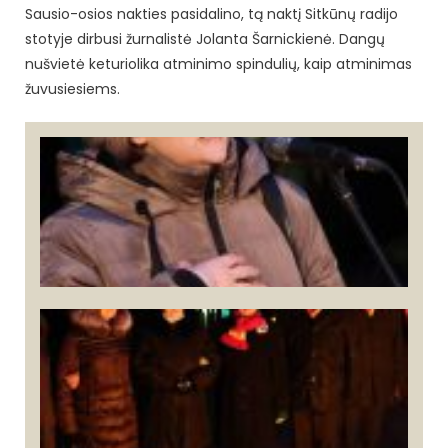
Sausio-osios nakties pasidalino, tą naktį Sitkūnų radijo
stotyje dirbusi žurnalistė Jolanta Šarnickienė. Dangų
nušvietė keturiolika atminimo spindulių, kaip atminimas
žuvusiesiems.