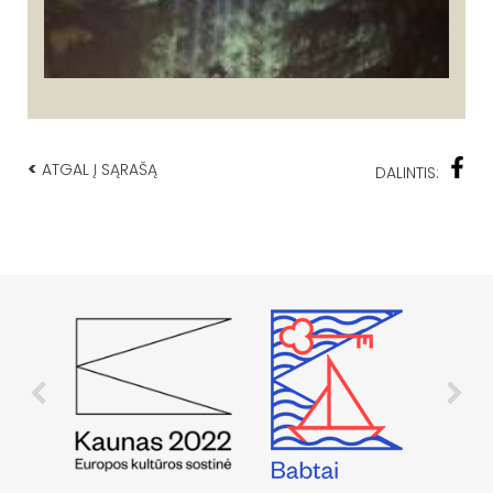
<
ATGAL Į SĄRAŠĄ
DALINTIS: