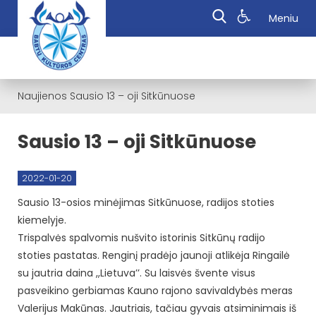
Meniu
Naujienos
Sausio 13 – oji Sitkūnuose
Sausio 13 – oji Sitkūnuose
2022-01-20
Sausio 13-osios minėjimas Sitkūnuose, radijos stoties
kiemelyje.
Trispalvės spalvomis nušvito istorinis Sitkūnų radijo
stoties pastatas. Renginį pradėjo jaunoji atlikėja Ringailė
su jautria daina ,,Lietuva’’. Su laisvės švente visus
pasveikino gerbiamas Kauno rajono savivaldybės meras
Valerijus Makūnas. Jautriais, tačiau gyvais atsiminimais iš