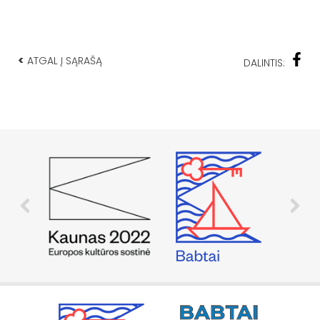
<
ATGAL Į SĄRAŠĄ
DALINTIS: