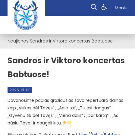
Meniu
Naujienos
Sandros ir Viktoro koncertas Babtuose!
Sandros ir Viktoro koncertas
Babtuose!
2025-01-03
Dovanosime pačias gražiausias savo repertuaro dainas
kaip „Viskas dėl Tavęs“ , „Apie tai“, „Tu esi dangus“ ,
„Gyvenu tik dėl Tavęs“ , „Viena dalis“ , „Dar kartą“ , „Aš
būsiu Tavo“ ir daugeli kitų.
Bilietus platina Ticketmarket.lt –
https://bit.ly/Babtai
ir