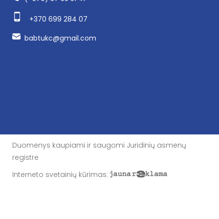
+370 699 284 07
babtukc@gmail.com
Duomenys kaupiami ir saugomi Juridinių asmenų
registre
Interneto svetainių kūrimas
: