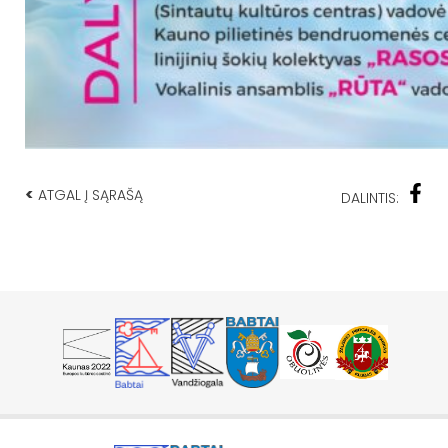
<
ATGAL Į SĄRAŠĄ
DALINTIS: