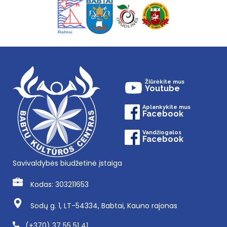
Žiūrėkite mus
Youtube
Aplankykite mus
Facebook
Vandžiogalos
Facebook
Savivaldybės biudžetinė įstaiga
Kodas: 303211653
Sodų g. 1, LT-54334, Babtai, Kauno rajonas
(+370) 37 55 51 41