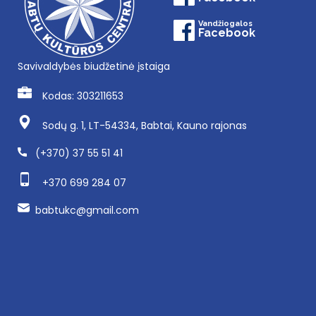
Vandžiogalos
Facebook
Savivaldybės biudžetinė įstaiga
Kodas: 303211653
Sodų g. 1, LT-54334, Babtai, Kauno rajonas
(+370) 37 55 51 41
+370 699 284 07
babtukc@gmail.com