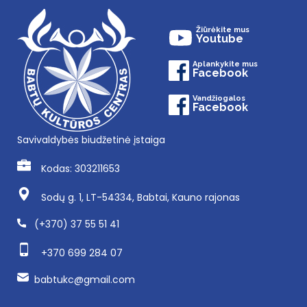
Žiūrėkite mus
Youtube
Aplankykite mus
Facebook
Vandžiogalos
Facebook
Savivaldybės biudžetinė įstaiga
Kodas: 303211653
Sodų g. 1, LT-54334, Babtai, Kauno rajonas
(+370) 37 55 51 41
+370 699 284 07
babtukc@gmail.com