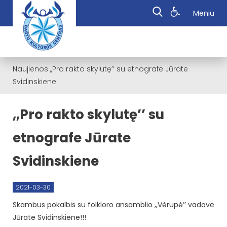
Meniu
Naujienos
,,Pro rakto skylutę’’ su etnografe Jūrate
Svidinskiene
,,Pro rakto skylutę’’ su
etnografe Jūrate
Svidinskiene
2021-03-30
Skambus pokalbis su folkloro ansamblio ,,Vėrupė’’ vadove
Jūrate Svidinskiene!!!