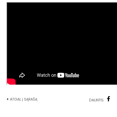
<
ATGAL Į SĄRAŠĄ
DALINTIS: