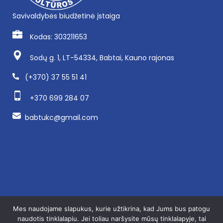
Savivaldybės biudžetinė įstaiga
Kodas: 303211653
Sodų g. 1, LT-54334, Babtai, Kauno rajonas
(+370) 37 55 51 41
+370 699 284 07
babtukc@gmail.com
Mes naudojame slapukus, kurie užtikrina, kad Jums bus patogu
naudotis tinklalapiu. Jei toliau naršysite mūsų tinklalapyje, tai