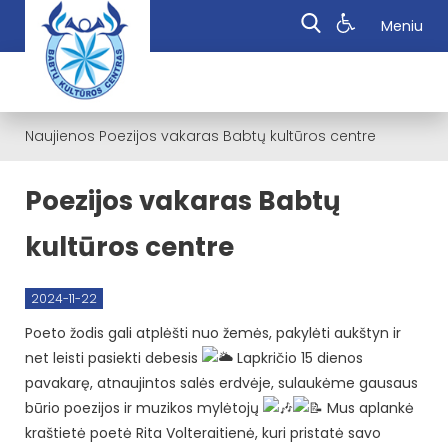
Meniu
Naujienos
Poezijos vakaras Babtų kultūros centre
Poezijos vakaras Babtų
kultūros centre
2024-11-22
Poeto žodis gali atplėšti nuo žemės, pakylėti aukštyn ir
net leisti pasiekti debesis
Lapkričio 15 dienos
pavakarę, atnaujintos salės erdvėje, sulaukėme gausaus
būrio poezijos ir muzikos mylėtojų
Mus aplankė
kraštietė poetė Rita Volteraitienė, kuri pristatė savo