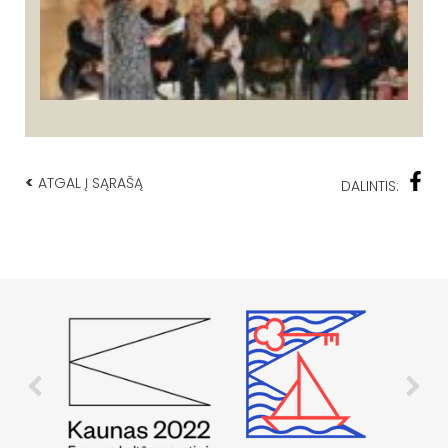
<
ATGAL Į SĄRAŠĄ
DALINTIS: