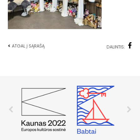
<
ATGAL Į SĄRAŠĄ
DALINTIS: