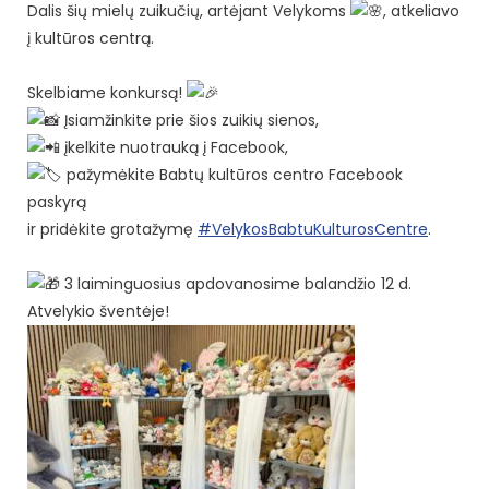
Dalis šių mielų zuikučių, artėjant Velykoms
, atkeliavo
į kultūros centrą.
Skelbiame konkursą!
Įsiamžinkite prie šios zuikių sienos,
įkelkite nuotrauką į Facebook,
pažymėkite Babtų kultūros centro Facebook
paskyrą
ir pridėkite grotažymę
#VelykosBabtuKulturosCentre
.
3 laiminguosius apdovanosime balandžio 12 d.
Atvelykio šventėje!