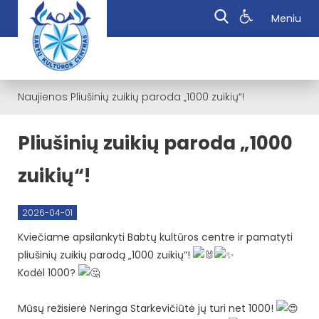
Meniu
Naujienos
Pliušinių zuikių paroda „1000 zuikių“!
Pliušinių zuikių paroda „1000
zuikių“!
2026-04-01
Kviečiame apsilankyti Babtų kultūros centre ir pamatyti
pliušinių zuikių parodą „1000 zuikių“!
Kodėl 1000?
Mūsų režisierė Neringa Starkevičiūtė jų turi net 1000!