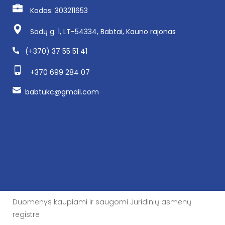
Kodas: 303211653
Sodų g. 1, LT-54334, Babtai, Kauno rajonas
(+370) 37 55 51 41
+370 699 284 07
babtukc@gmail.com
Duomenys kaupiami ir saugomi Juridinių asmenų
registre