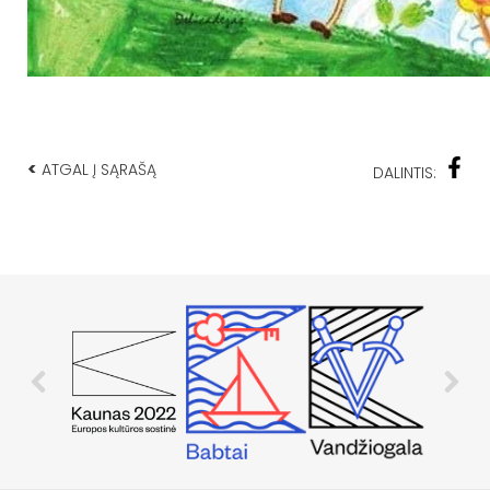
<
ATGAL Į SĄRAŠĄ
DALINTIS: