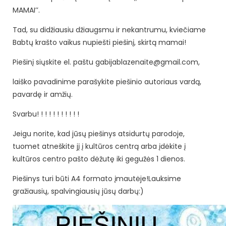
MAMAI’’.
Tad, su didžiausiu džiaugsmu ir nekantrumu, kviečiame
Babtų krašto vaikus nupiešti piešinį, skirtą mamai!
Piešinį siųskite el. paštu gabijablazenaite@gmail.com,
laiško pavadinime parašykite piešinio autoriaus vardą,
pavardę ir amžių.
Svarbu! ! ! ! ! ! ! ! ! ! !
Jeigu norite, kad jūsų piešinys atsidurtų parodoje,
tuomet atneškite jį į kultūros centrą arba įdėkite į
kultūros centro pašto dėžutę iki gegužės 1 dienos.
Piešinys turi būti A4 formato įmautėje!Lauksime
gražiausių, spalvingiausių jūsų darbų:)