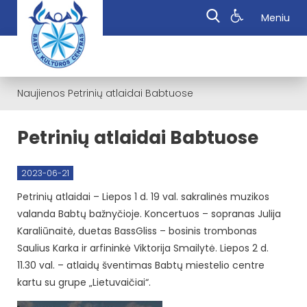
Meniu
Naujienos
Petrinių atlaidai Babtuose
Petrinių atlaidai Babtuose
2023-06-21
Petrinių atlaidai – Liepos 1 d. 19 val. sakralinės muzikos
valanda Babtų bažnyčioje. Koncertuos – sopranas Julija
Karaliūnaitė, duetas BassGliss – bosinis trombonas
Saulius Karka ir arfininkė Viktorija Smailytė. Liepos 2 d.
11.30 val. – atlaidų šventimas Babtų miestelio centre
kartu su grupe „Lietuvaičiai“.