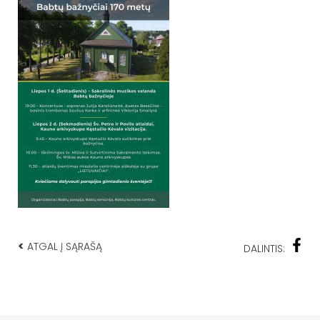
<
ATGAL Į SĄRAŠĄ
DALINTIS: