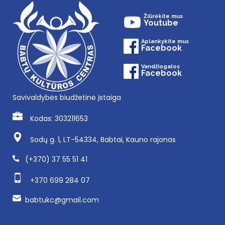
Žiūrėkite mus
Youtube
Aplankykite mus
Facebook
Vandžiogalos
Facebook
Savivaldybės biudžetinė įstaiga
Kodas: 303211653
Sodų g. 1, LT-54334, Babtai, Kauno rajonas
(+370) 37 55 51 41
+370 699 284 07
babtukc@gmail.com